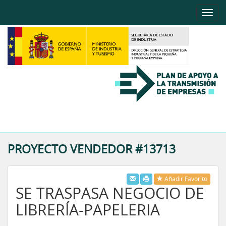
Toggle
naviga
Toggle
naviga
PROYECTO VENDEDOR #13713
Añadir Favorito
SE TRASPASA NEGOCIO DE
LIBRERÍA-PAPELERIA