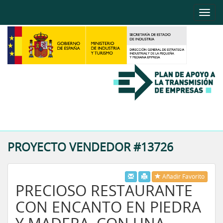
Toggle
naviga
Toggle
naviga
PROYECTO VENDEDOR #13726
Añadir Favorito
PRECIOSO RESTAURANTE
CON ENCANTO EN PIEDRA