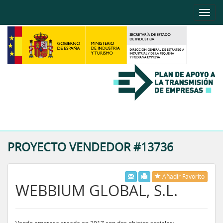
Toggle
naviga
Toggle
naviga
PROYECTO VENDEDOR #13736
Añadir Favorito
WEBBIUM GLOBAL, S.L.