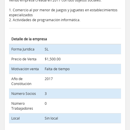
Vendo empresa creada en 2017 con dos objetos sociales:
1. Comercio al por menor de juegos y juguetes en establecimientos
especializados
2. Actividades de programación informática.
Detalle de la empresa
Forma Jurídica
SL
Precio de Venta
$1,500.00
Motivación venta
Falta de tiempo
Año de
2017
Constitución
Número Socios
3
Número
0
Trabajadores
Local
Sin local